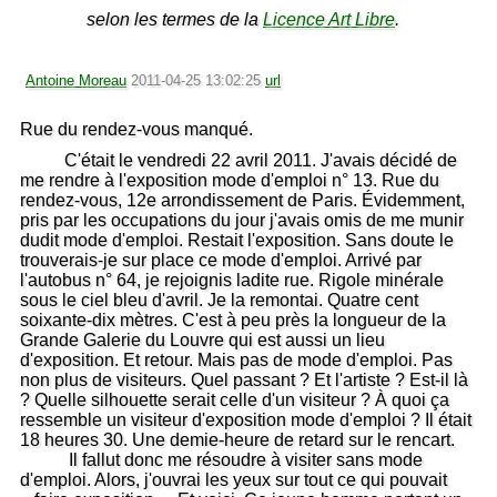
selon les termes de la
Licence Art Libre
.
Antoine Moreau
2011-04-25 13:02:25
url
Rue du rendez-vous manqué.
C'était le vendredi 22 avril 2011. J'avais décidé de
me rendre à l'exposition mode d'emploi n° 13. Rue du
rendez-vous, 12e arrondissement de Paris. Évidemment,
pris par les occupations du jour j'avais omis de me munir
dudit mode d'emploi. Restait l'exposition. Sans doute le
trouverais-je sur place ce mode d'emploi. Arrivé par
l'autobus n° 64, je rejoignis ladite rue. Rigole minérale
sous le ciel bleu d'avril. Je la remontai. Quatre cent
soixante-dix mètres. C'est à peu près la longueur de la
Grande Galerie du Louvre qui est aussi un lieu
d'exposition. Et retour. Mais pas de mode d'emploi. Pas
non plus de visiteurs. Quel passant ? Et l'artiste ? Est-il là
? Quelle silhouette serait celle d'un visiteur ? À quoi ça
ressemble un visiteur d'exposition mode d'emploi ? Il était
18 heures 30. Une demie-heure de retard sur le rencart.
Il fallut donc me résoudre à visiter sans mode
d'emploi. Alors, j'ouvrai les yeux sur tout ce qui pouvait