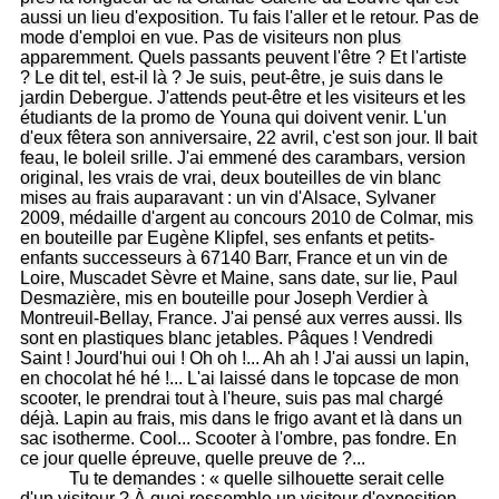
aussi un lieu d'exposition. Tu fais l'aller et le retour. Pas de
mode d'emploi en vue. Pas de visiteurs non plus
apparemment. Quels passants peuvent l'être ? Et l'artiste
? Le dit tel, est-il là ? Je suis, peut-être, je suis dans le
jardin Debergue. J'attends peut-être et les visiteurs et les
étudiants de la promo de Youna qui doivent venir. L'un
d'eux fêtera son anniversaire, 22 avril, c'est son jour. Il bait
feau, le boleil srille. J'ai emmené des carambars, version
original, les vrais de vrai, deux bouteilles de vin blanc
mises au frais auparavant : un vin d'Alsace, Sylvaner
2009, médaille d'argent au concours 2010 de Colmar, mis
en bouteille par Eugène Klipfel, ses enfants et petits-
enfants successeurs à 67140 Barr, France et un vin de
Loire, Muscadet Sèvre et Maine, sans date, sur lie, Paul
Desmazière, mis en bouteille pour Joseph Verdier à
Montreuil-Bellay, France. J'ai pensé aux verres aussi. Ils
sont en plastiques blanc jetables. Pâques ! Vendredi
Saint ! Jourd'hui oui ! Oh oh !... Ah ah ! J'ai aussi un lapin,
en chocolat hé hé !... L'ai laissé dans le topcase de mon
scooter, le prendrai tout à l'heure, suis pas mal chargé
déjà. Lapin au frais, mis dans le frigo avant et là dans un
sac isotherme. Cool... Scooter à l'ombre, pas fondre. En
ce jour quelle épreuve, quelle preuve de ?...
Tu te demandes : « quelle silhouette serait celle
d'un visiteur ? À quoi ressemble un visiteur d'exposition