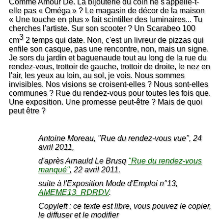
Comme Amour De. La bijouterie du coin ne s'appelle-t-
elle pas « Oméga » ? Le magasin de décor de la maison
« Une touche en plus » fait scintiller des luminaires... Tu
cherches l'artiste. Sur son scooter ? Un Scarabeo 100
3
cm
2 temps qui date. Non, c'est un livreur de pizzas qui
enfile son casque, pas une rencontre, non, mais un signe.
Je sors du jardin et baguenaude tout au long de la rue du
rendez-vous, trottoir de gauche, trottoir de droite, le nez en
l'air, les yeux au loin, au sol, je vois. Nous sommes
invisibles. Nos visions se croisent-elles ? Nous sont-elles
communes ? Rue du rendez-vous pour toutes les fois que.
Une exposition. Une promesse peut-être ? Mais de quoi
peut être ?
Antoine Moreau, "Rue du rendez-vous vue", 24
avril 2011,
d'après Arnauld Le Brusq
"Rue du rendez-vous
manqué"
, 22 avril 2011,
suite à l'Exposition Mode d'Emploi n°13,
AMEME13_RDRDV
.
Copyleft : ce texte est libre, vous pouvez le copier,
le diffuser et le modifier