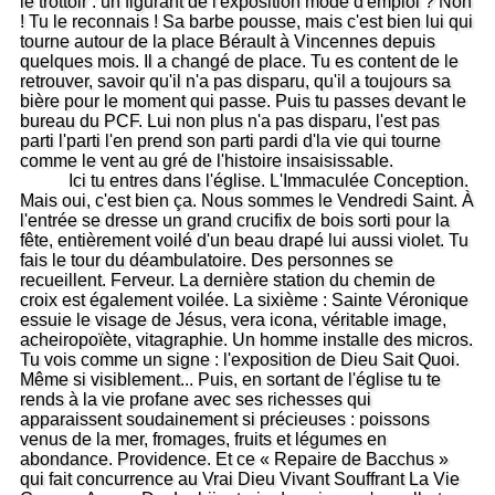
le trottoir : un figurant de l'exposition mode d'emploi ? Non
! Tu le reconnais ! Sa barbe pousse, mais c'est bien lui qui
tourne autour de la place Bérault à Vincennes depuis
quelques mois. Il a changé de place. Tu es content de le
retrouver, savoir qu'il n'a pas disparu, qu'il a toujours sa
bière pour le moment qui passe. Puis tu passes devant le
bureau du PCF. Lui non plus n'a pas disparu, l'est pas
parti l'parti l'en prend son parti pardi d'la vie qui tourne
comme le vent au gré de l'histoire insaisissable.
Ici tu entres dans l'église. L'Immaculée Conception.
Mais oui, c'est bien ça. Nous sommes le Vendredi Saint. À
l'entrée se dresse un grand crucifix de bois sorti pour la
fête, entièrement voilé d'un beau drapé lui aussi violet. Tu
fais le tour du déambulatoire. Des personnes se
recueillent. Ferveur. La dernière station du chemin de
croix est également voilée. La sixième : Sainte Véronique
essuie le visage de Jésus, vera icona, véritable image,
acheiropoïète, vitagraphie. Un homme installe des micros.
Tu vois comme un signe : l'exposition de Dieu Sait Quoi.
Même si visiblement... Puis, en sortant de l'église tu te
rends à la vie profane avec ses richesses qui
apparaissent soudainement si précieuses : poissons
venus de la mer, fromages, fruits et légumes en
abondance. Providence. Et ce « Repaire de Bacchus »
qui fait concurrence au Vrai Dieu Vivant Souffrant La Vie