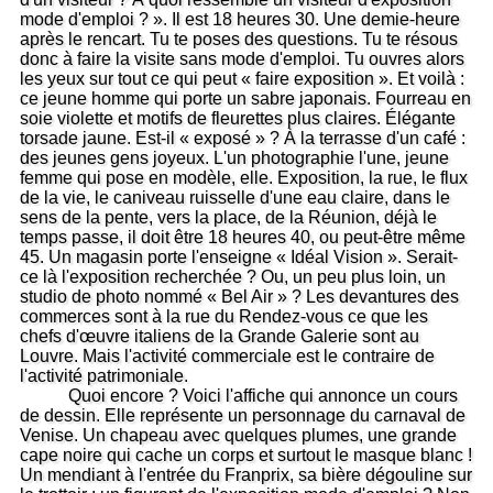
mode d'emploi ? ». Il est 18 heures 30. Une demie-heure
après le rencart. Tu te poses des questions. Tu te résous
donc à faire la visite sans mode d'emploi. Tu ouvres alors
les yeux sur tout ce qui peut « faire exposition ». Et voilà :
ce jeune homme qui porte un sabre japonais. Fourreau en
soie violette et motifs de fleurettes plus claires. Élégante
torsade jaune. Est-il « exposé » ? À la terrasse d'un café :
des jeunes gens joyeux. L'un photographie l'une, jeune
femme qui pose en modèle, elle. Exposition, la rue, le flux
de la vie, le caniveau ruisselle d'une eau claire, dans le
sens de la pente, vers la place, de la Réunion, déjà le
temps passe, il doit être 18 heures 40, ou peut-être même
45. Un magasin porte l'enseigne « Idéal Vision ». Serait-
ce là l'exposition recherchée ? Ou, un peu plus loin, un
studio de photo nommé « Bel Air » ? Les devantures des
commerces sont à la rue du Rendez-vous ce que les
chefs d'œuvre italiens de la Grande Galerie sont au
Louvre. Mais l'activité commerciale est le contraire de
l'activité patrimoniale.
Quoi encore ? Voici l'affiche qui annonce un cours
de dessin. Elle représente un personnage du carnaval de
Venise. Un chapeau avec quelques plumes, une grande
cape noire qui cache un corps et surtout le masque blanc !
Un mendiant à l'entrée du Franprix, sa bière dégouline sur