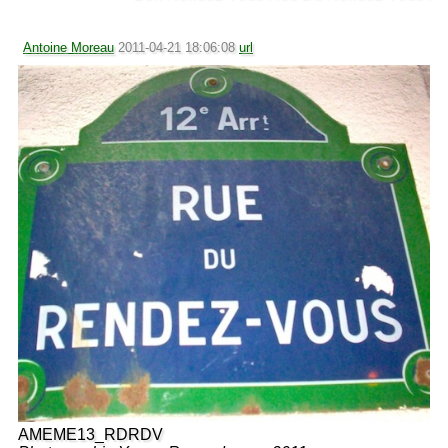
Antoine Moreau
2011-04-21 18:06:08
url
AMEME13_RDRDV