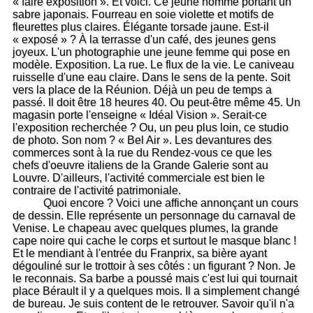
« faire exposition ». Et voici. Ce jeune homme portant un
sabre japonais. Fourreau en soie violette et motifs de
fleurettes plus claires. Élégante torsade jaune. Est-il
« exposé » ? À la terrasse d'un café, des jeunes gens
joyeux. L'un photographie une jeune femme qui pose en
modèle. Exposition. La rue. Le flux de la vie. Le caniveau
ruisselle d'une eau claire. Dans le sens de la pente. Soit
vers la place de la Réunion. Déjà un peu de temps a
passé. Il doit être 18 heures 40. Ou peut-être même 45. Un
magasin porte l'enseigne « Idéal Vision ». Serait-ce
l'exposition recherchée ? Ou, un peu plus loin, ce studio
de photo. Son nom ? « Bel Air ». Les devantures des
commerces sont à la rue du Rendez-vous ce que les
chefs d'oeuvre italiens de la Grande Galerie sont au
Louvre. D'ailleurs, l'activité commerciale est bien le
contraire de l'activité patrimoniale.
Quoi encore ? Voici une affiche annonçant un cours
de dessin. Elle représente un personnage du carnaval de
Venise. Le chapeau avec quelques plumes, la grande
cape noire qui cache le corps et surtout le masque blanc !
Et le mendiant à l'entrée du Franprix, sa bière ayant
dégouliné sur le trottoir à ses côtés : un figurant ? Non. Je
le reconnais. Sa barbe a poussé mais c'est lui qui tournait
place Bérault il y a quelques mois. Il a simplement changé
de bureau. Je suis content de le retrouver. Savoir qu'il n'a