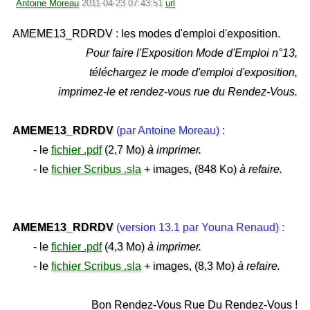
Antoine Moreau
2011-04-23 07:43:51
url
AMEME13_RDRDV : les modes d'emploi d'exposition.
Pour faire l'Exposition Mode d'Emploi n°13,
téléchargez le mode d'emploi d'exposition,
imprimez-le et rendez-vous rue du Rendez-Vous.
AMEME13_RDRDV
(par Antoine Moreau)
:
- le
fichier .pdf
(2,7 Mo)
à imprimer.
- le
fichier Scribus .sla
+ images, (848 Ko)
à refaire.
AMEME13_RDRDV
(version 13.1 par Youna Renaud) :
- le
fichier .pdf
(4,3 Mo)
à imprimer.
- le
fichier Scribus .sla
+ images, (8,3 Mo)
à refaire.
Bon Rendez-Vous Rue Du Rendez-Vous !