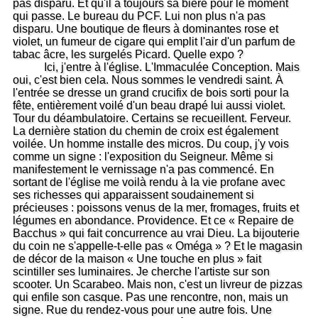
pas disparu. Et qu'il a toujours sa bière pour le moment
qui passe. Le bureau du PCF. Lui non plus n'a pas
disparu. Une boutique de fleurs à dominantes rose et
violet, un fumeur de cigare qui emplit l'air d'un parfum de
tabac âcre, les surgelés Picard. Quelle expo ?
Ici, j'entre à l'église. L'Immaculée Conception. Mais
oui, c'est bien cela. Nous sommes le vendredi saint. À
l'entrée se dresse un grand crucifix de bois sorti pour la
fête, entièrement voilé d'un beau drapé lui aussi violet.
Tour du déambulatoire. Certains se recueillent. Ferveur.
La dernière station du chemin de croix est également
voilée. Un homme installe des micros. Du coup, j'y vois
comme un signe : l'exposition du Seigneur. Même si
manifestement le vernissage n'a pas commencé. En
sortant de l'église me voilà rendu à la vie profane avec
ses richesses qui apparaissent soudainement si
précieuses : poissons venus de la mer, fromages, fruits et
légumes en abondance. Providence. Et ce « Repaire de
Bacchus » qui fait concurrence au vrai Dieu. La bijouterie
du coin ne s'appelle-t-elle pas « Oméga » ? Et le magasin
de décor de la maison « Une touche en plus » fait
scintiller ses luminaires. Je cherche l'artiste sur son
scooter. Un Scarabeo. Mais non, c'est un livreur de pizzas
qui enfile son casque. Pas une rencontre, non, mais un
signe. Rue du rendez-vous pour une autre fois. Une