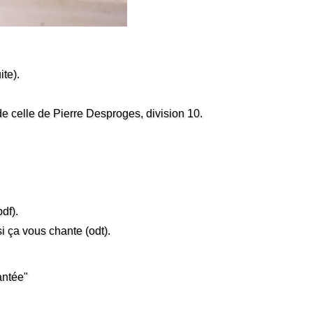
ite).
de celle de Pierre Desproges, division 10.
df).
i ça vous chante (odt).
antée"