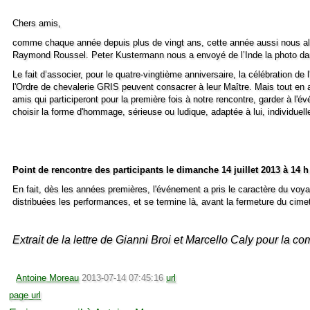
Chers amis,
comme chaque année depuis plus de vingt ans, cette année aussi nous all
Raymond Roussel. Peter Kustermann nous a envoyé de
l’Inde la photo da
Le fait
d’associer, pour le quatre
-vingtième anniversaire,
la célébration de
l'Ordre de chevalerie GRIS peuvent consacrer à leur Maître. Mais tout en ac
amis qui participeront pour la première fois à notre rencontre, garder à l'e
choisir la forme d'hommage, sérieuse ou ludique, adaptée à lui, individuel
Point de rencontre des participants le dimanche 14 juillet 2013 à 14 h
En fait, dès les années premières, l'événement a pris le caractère du v
distribuées les performances, et se termine
là, avant la fermeture du cimet
Extrait de la lettre de
Gianni Broi et Marcello Caly pour la 
Antoine Moreau
2013-07-14 07:45:16
url
page url