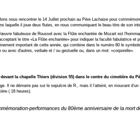
ons nous rencontrer le 14 Juillet prochain au Père Lachaise pour commémorer
ns laquelle il joue deux flutes,
en nous communiquant le beau titre de son inte
 l'œuvre fabuleus
e de Roussel avec la
Flûte enchantée
de Mozart est l'hommag
ceptant le titre «La Flûte enchantée» pour indiquer la faculté fabulatrice et 
́vénement important de cette année, qui combine dans le numéro 80 le symbole de 
le ou avec d'autres, verbale et / ou gestuelle ou, dans un mot: «corporelle».
 devant la chapelle Thiers (division 55) dans le centre du cimetière
du Pè
oyage. Il ne démarre pas sur le sepulcre de R., mais
il l’
atteint, en mouvant
d’un 
ière ( 18 heures).
commémoration-performances du 80ème anniversaire de la mort