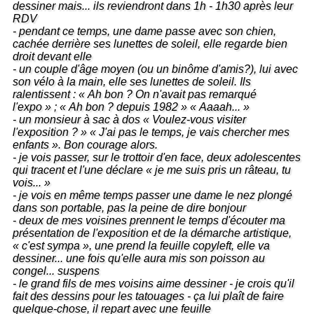
dessiner mais... ils reviendront dans 1h - 1h30 après leur
RDV
- pendant ce temps, une dame passe avec son chien,
cachée derrière ses lunettes de soleil, elle regarde bien
droit devant elle
- un couple d'âge moyen (ou un binôme d'amis?), lui avec
son vélo à la main, elle ses lunettes de soleil. Ils
ralentissent : « Ah bon ? On n'avait pas remarqué
l'expo » ; « Ah bon ? depuis 1982 » « Aaaah... »
- un monsieur à sac à dos « Voulez-vous visiter
l'exposition ? » « J'ai pas le temps, je vais chercher mes
enfants ». Bon courage alors.
- je vois passer, sur le trottoir d'en face, deux adolescentes
qui tracent et l'une déclare « je me suis pris un râteau, tu
vois... »
- je vois en même temps passer une dame le nez plongé
dans son portable, pas la peine de dire bonjour
- deux de mes voisines prennent le temps d'écouter ma
présentation de l'exposition et de la démarche artistique,
« c'est sympa », une prend la feuille copyleft, elle va
dessiner... une fois qu'elle aura mis son poisson au
congel... suspens
- le grand fils de mes voisins aime dessiner - je crois qu'il
fait des dessins pour les tatouages - ça lui plaît de faire
quelque-chose, il repart avec une feuille