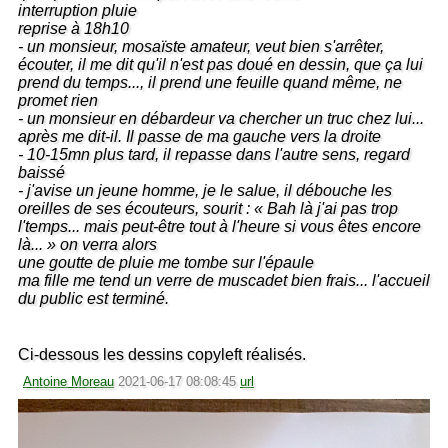
interruption pluie
reprise à 18h10
- un monsieur, mosaïste amateur, veut bien s'arrêter,
écouter, il me dit qu'il n'est pas doué en dessin, que ça lui
prend du temps..., il prend une feuille quand même, ne
promet rien
- un monsieur en débardeur va chercher un truc chez lui...
après me dit-il. Il passe de ma gauche vers la droite
- 10-15mn plus tard, il repasse dans l'autre sens, regard
baissé
- j'avise un jeune homme, je le salue, il débouche les
oreilles de ses écouteurs, sourit : « Bah là j'ai pas trop
l'temps... mais peut-être tout à l'heure si vous êtes encore
là... » on verra alors
une goutte de pluie me tombe sur l'épaule
ma fille me tend un verre de muscadet bien frais... l'accueil
du public est terminé.
Ci-dessous les dessins copyleft réalisés.
Antoine Moreau
2021-06-17 08:08:45
url