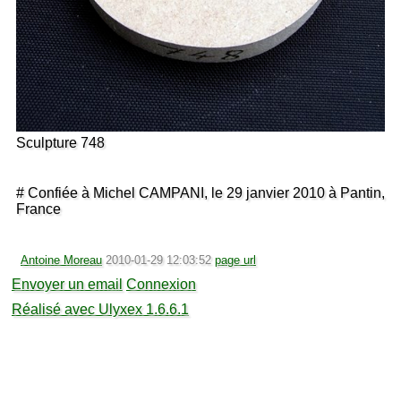
Sculpture 748
# Confiée à Michel CAMPANI, le 29 janvier 2010 à Pantin,
France
Antoine Moreau
2010-01-29 12:03:52
page url
Envoyer un email
Connexion
Réalisé avec Ulyxex 1.6.6.1