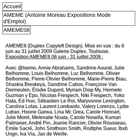
Accueil
AMEME (Antoine Moreau Expositions Mode
d'Emploi)
AMEME08
AMEME8 (Duplex Copyleft Design). Mise en vue : du 6
juin au 31 juillet 2009 Galerie Duplex, Toulouse.
Exposition AMEME8 06 juin - 31 juillet 2009 :
Avec @lsemo, Annie Abrahams, Sandrine Aourat, Julie
Belhomme, Louis Belhomme, Luc Belhomme, Olivier
Belhomme, Pierre-Olivier Belhomme, Marie-Pierre Biau,
Shaskia Breskeya, Sandrine Cabos, Françoise Van
Dermeulen, Élodie Dupont, Myriam Diop My, Hermeto
Guzman y Epo, Nicolas Frespech, Niki Frespech, Yoko
Hata, Ed Huo, Sébastien Le Roi, Maryvonne Lexington,
Carolina Lolas, Laurent Lombardo, Valery Lorenzo, Lydie
Lutran, Hoone Garwa, Lina Mc Grea, Carole Honnart,
Julie Morel, Melenaite Noata, Carole Nosella, Kumari
Palmaner, André Pin, Joanie Rancier, Olivier Rousseau,
Émile Sacré, John Smithson Smith, Rodlphe Sueur, Ibxb
Ungn, Iva Via, Jan de Weille.