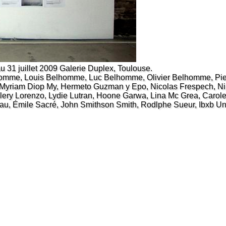
 31 juillet 2009 Galerie Duplex, Toulouse.
omme, Louis Belhomme, Luc Belhomme, Olivier Belhomme, Pierr
Myriam Diop My, Hermeto Guzman y Epo, Nicolas Frespech, Nik
ery Lorenzo, Lydie Lutran, Hoone Garwa, Lina Mc Grea, Carole 
au, Émile Sacré, John Smithson Smith, Rodlphe Sueur, Ibxb Ung