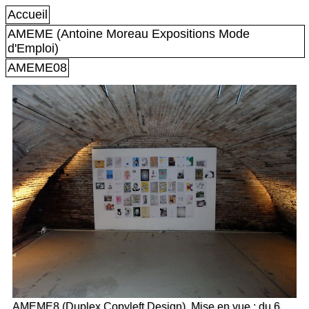
Accueil
AMEME (Antoine Moreau Expositions Mode
d'Emploi)
AMEME08
AMEME8 (Duplex Copyleft Design). Mise en vue : du 6