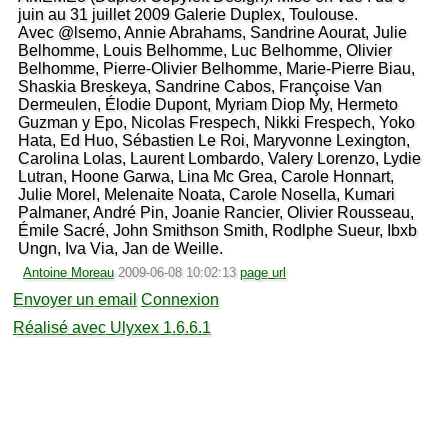
juin au 31 juillet 2009 Galerie Duplex, Toulouse.
Avec @lsemo, Annie Abrahams, Sandrine Aourat, Julie
Belhomme, Louis Belhomme, Luc Belhomme, Olivier
Belhomme, Pierre-Olivier Belhomme, Marie-Pierre Biau,
Shaskia Breskeya, Sandrine Cabos, Françoise Van
Dermeulen, Élodie Dupont, Myriam Diop My, Hermeto
Guzman y Epo, Nicolas Frespech, Nikki Frespech, Yoko
Hata, Ed Huo, Sébastien Le Roi, Maryvonne Lexington,
Carolina Lolas, Laurent Lombardo, Valery Lorenzo, Lydie
Lutran, Hoone Garwa, Lina Mc Grea, Carole Honnart,
Julie Morel, Melenaite Noata, Carole Nosella, Kumari
Palmaner, André Pin, Joanie Rancier, Olivier Rousseau,
Émile Sacré, John Smithson Smith, Rodlphe Sueur, Ibxb
Ungn, Iva Via, Jan de Weille.
Antoine Moreau
2009-06-08 10:02:13
page url
Envoyer un email
Connexion
Réalisé avec Ulyxex 1.6.6.1