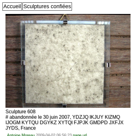
Accueil
Sculptures confiées
Sculpture 608
# abandonnée le 30 juin 2007, YDZJQ IKJUY KIZMQ
IJOGM KYTQU DGYKZ XYTQI FJPJK GMDPD JXFJX
JYDS, France
Antoine Moreau
2009-04-02 06:56:23
page url