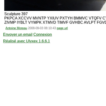
Sculpture 397
PKPCA XCCVV MVNTP YXIUV PXTYH BMMVC VTQFV CY
ZIVMP IYBLT VYMPK XTMVD TIMVF GVHBC AVLPT FGV
Antoine Moreau
2008-09-03 08:10:43
page url
Envoyer un email
Connexion
Réalisé avec Ulyxex 1.6.6.1