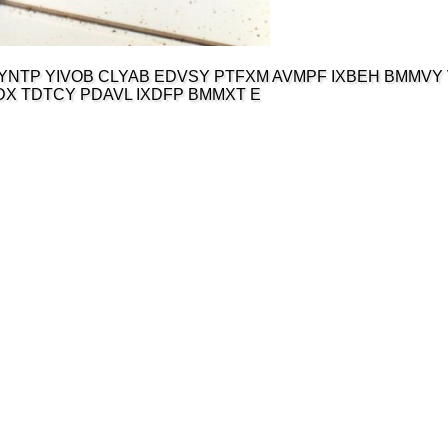
NTP YIVOB CLYAB EDVSY PTFXM AVMPF IXBEH BMMVY 
DX TDTCY PDAVL IXDFP BMMXT E