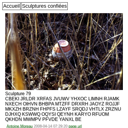
Accueil
Sculptures confiées
Sculpture 79
CBEKI JRLDR XRFAS JVUWV YHXOC LIMNH RJAMK
NXECH OIHVN BHBPA MTZFF DRXRH JAOYZ ROJJF
MKXZH BRZNH FHPFS LZAYF SRQDJ VHTLX ZRZNU
DJHXQ KSWWQ OQYSI QEYNH KARYO RFUOM
QKHDN MWMPV PFVDE YANXL BE
Antoine Moreau
2008-04-14 07:29:20
page url