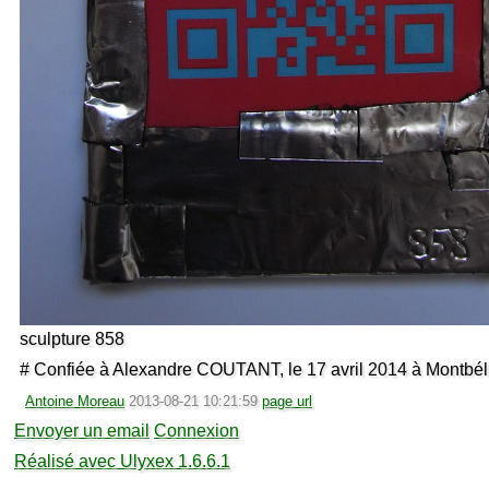
sculpture 858
# Confiée à Alexandre COUTANT, le 17 avril 2014 à Montbél
Antoine Moreau
2013-08-21 10:21:59
page url
Envoyer un email
Connexion
Réalisé avec Ulyxex 1.6.6.1