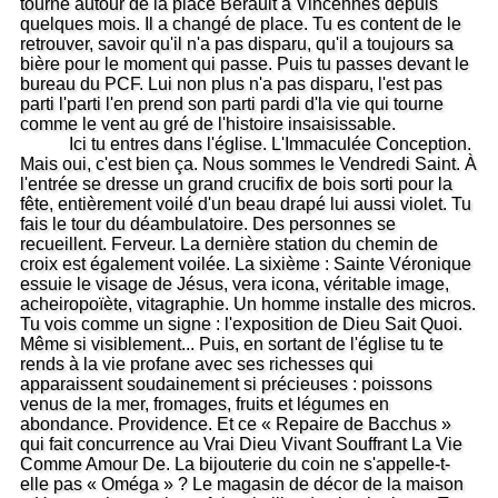
tourne autour de la place Bérault à Vincennes depuis
quelques mois. Il a changé de place. Tu es content de le
retrouver, savoir qu'il n'a pas disparu, qu'il a toujours sa
bière pour le moment qui passe. Puis tu passes devant le
bureau du PCF. Lui non plus n'a pas disparu, l'est pas
parti l'parti l'en prend son parti pardi d'la vie qui tourne
comme le vent au gré de l'histoire insaisissable.
Ici tu entres dans l'église. L'Immaculée Conception.
Mais oui, c'est bien ça. Nous sommes le Vendredi Saint. À
l'entrée se dresse un grand crucifix de bois sorti pour la
fête, entièrement voilé d'un beau drapé lui aussi violet. Tu
fais le tour du déambulatoire. Des personnes se
recueillent. Ferveur. La dernière station du chemin de
croix est également voilée. La sixième : Sainte Véronique
essuie le visage de Jésus, vera icona, véritable image,
acheiropoïète, vitagraphie. Un homme installe des micros.
Tu vois comme un signe : l'exposition de Dieu Sait Quoi.
Même si visiblement... Puis, en sortant de l'église tu te
rends à la vie profane avec ses richesses qui
apparaissent soudainement si précieuses : poissons
venus de la mer, fromages, fruits et légumes en
abondance. Providence. Et ce « Repaire de Bacchus »
qui fait concurrence au Vrai Dieu Vivant Souffrant La Vie
Comme Amour De. La bijouterie du coin ne s'appelle-t-
elle pas « Oméga » ? Le magasin de décor de la maison