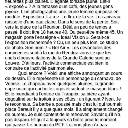
fleurettes plus claires. Élégante torsade jaune. Est-il
« exposé » ? À la terrasse d'un café, des jeunes gens
joyeux. L'un photographie une jeune femme qui pose en
modèle. Exposition. La rue. Le flux de la vie. Le caniveau
ruisselle d'une eau claire. Dans le sens de la pente. Soit
vers la place de la Réunion. Déjà un peu de temps a
passé. Il doit être 18 heures 40. Ou peut-être même 45. Un
magasin porte l'enseigne « Idéal Vision ». Serait-ce
l'exposition recherchée ? Ou, un peu plus loin, ce studio
de photo. Son nom ? « Bel Air ». Les devantures des
commerces sont à la rue du Rendez-vous ce que les
chefs d'oeuvre italiens de la Grande Galerie sont au
Louvre. D'ailleurs, l'activité commerciale est bien le
contraire de l'activité patrimoniale.
Quoi encore ? Voici une affiche annonçant un cours
de dessin. Elle représente un personnage du carnaval de
Venise. Le chapeau avec quelques plumes, la grande
cape noire qui cache le corps et surtout le masque blanc !
Et le mendiant à l'entrée du Franprix, sa bière ayant
dégouliné sur le trottoir à ses côtés : un figurant ? Non. Je
le reconnais. Sa barbe a poussé mais c'est lui qui tournait
place Bérault il y a quelques mois. Il a simplement changé
de bureau. Je suis content de le retrouver. Savoir qu'il n'a
pas disparu. Et qu'il a toujours sa bière pour le moment
qui passe. Le bureau du PCF. Lui non plus n'a pas