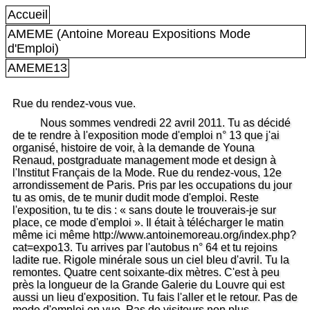
Accueil
AMEME (Antoine Moreau Expositions Mode
d'Emploi)
AMEME13
Rue du rendez-vous vue.
Nous sommes vendredi 22 avril 2011. Tu as décidé
de te rendre à l'exposition mode d'emploi n° 13 que j'ai
organisé, histoire de voir, à la demande de Youna
Renaud, postgraduate management mode et design à
l'Institut Français de la Mode. Rue du rendez-vous, 12e
arrondissement de Paris. Pris par les occupations du jour
tu as omis, de te munir dudit mode d'emploi. Reste
l'exposition, tu te dis : « sans doute le trouverais-je sur
place, ce mode d'emploi ». Il était à télécharger le matin
même ici même http://www.antoinemoreau.org/index.php?
cat=expo13. Tu arrives par l'autobus n° 64 et tu rejoins
ladite rue. Rigole minérale sous un ciel bleu d'avril. Tu la
remontes. Quatre cent soixante-dix mètres. C'est à peu
près la longueur de la Grande Galerie du Louvre qui est
aussi un lieu d'exposition. Tu fais l'aller et le retour. Pas de
mode d'emploi en vue. Pas de visiteurs non plus