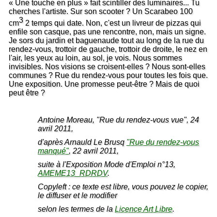
« Une touche en plus » fait scintiller des luminaires... Tu
cherches l'artiste. Sur son scooter ? Un Scarabeo 100
3
cm
2 temps qui date. Non, c'est un livreur de pizzas qui
enfile son casque, pas une rencontre, non, mais un signe.
Je sors du jardin et baguenaude tout au long de la rue du
rendez-vous, trottoir de gauche, trottoir de droite, le nez en
l'air, les yeux au loin, au sol, je vois. Nous sommes
invisibles. Nos visions se croisent-elles ? Nous sont-elles
communes ? Rue du rendez-vous pour toutes les fois que.
Une exposition. Une promesse peut-être ? Mais de quoi
peut être ?
Antoine Moreau, "Rue du rendez-vous vue", 24
avril 2011,
d'après Arnauld Le Brusq
"Rue du rendez-vous
manqué"
, 22 avril 2011,
suite à l'Exposition Mode d'Emploi n°13,
AMEME13_RDRDV
.
Copyleft : ce texte est libre, vous pouvez le copier,
le diffuser et le modifier
selon les termes de la
Licence Art Libre
.