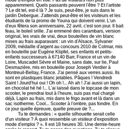
apparemment. Quels passants peuvent l'être ? Et l'artiste
? Le dit tel, est-il là ? Je suis, peut-être, je suis dans le
jardin Debergue. J'attends peut-être et les visiteurs et les
étudiants de la promo de Youna qui doivent venir. L'un
d'eux fêtera son anniversaire, 22 avril, c'est son jour. Il bait
feau, le boleil srille. J'ai emmené des carambars, version
original, les vrais de vrai, deux bouteilles de vin blanc
mises au frais auparavant : un vin d'Alsace, Sylvaner
2009, médaille d'argent au concours 2010 de Colmar, mis
en bouteille par Eugène Klipfel, ses enfants et petits-
enfants successeurs à 67140 Barr, France et un vin de
Loire, Muscadet Sèvre et Maine, sans date, sur lie, Paul
Desmazière, mis en bouteille pour Joseph Verdier à
Montreuil-Bellay, France. J'ai pensé aux verres aussi. Ils
sont en plastiques blanc jetables. Pâques ! Vendredi
Saint ! Jourd'hui oui ! Oh oh !... Ah ah ! J'ai aussi un lapin,
en chocolat hé hé !... L'ai laissé dans le topcase de mon
scooter, le prendrai tout à l'heure, suis pas mal chargé
déjà. Lapin au frais, mis dans le frigo avant et là dans un
sac isotherme. Cool... Scooter à l'ombre, pas fondre. En
ce jour quelle épreuve, quelle preuve de ?...
Tu te demandes : « quelle silhouette serait celle
d'un visiteur ? À quoi ressemble un visiteur d'exposition
mode d'emploi ? ». Il est 18 heures 30. Une demie-heure