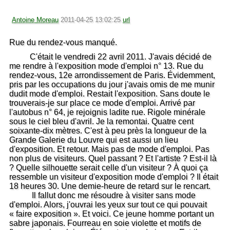
Antoine Moreau
2011-04-25 13:02:25
url
Rue du rendez-vous manqué.
C'était le vendredi 22 avril 2011. J'avais décidé de
me rendre à l'exposition mode d'emploi n° 13. Rue du
rendez-vous, 12e arrondissement de Paris. Évidemment,
pris par les occupations du jour j'avais omis de me munir
dudit mode d'emploi. Restait l'exposition. Sans doute le
trouverais-je sur place ce mode d'emploi. Arrivé par
l'autobus n° 64, je rejoignis ladite rue. Rigole minérale
sous le ciel bleu d'avril. Je la remontai. Quatre cent
soixante-dix mètres. C'est à peu près la longueur de la
Grande Galerie du Louvre qui est aussi un lieu
d'exposition. Et retour. Mais pas de mode d'emploi. Pas
non plus de visiteurs. Quel passant ? Et l'artiste ? Est-il là
? Quelle silhouette serait celle d'un visiteur ? À quoi ça
ressemble un visiteur d'exposition mode d'emploi ? Il était
18 heures 30. Une demie-heure de retard sur le rencart.
Il fallut donc me résoudre à visiter sans mode
d'emploi. Alors, j'ouvrai les yeux sur tout ce qui pouvait
« faire exposition ». Et voici. Ce jeune homme portant un
sabre japonais. Fourreau en soie violette et motifs de