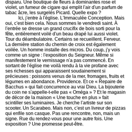
disparu. Une boutique de fleurs à dominantes rose et
violet, un fumeur de cigare qui emplit l'air d'un parfum de
tabac âcre, les surgelés Picard. Quelle expo ?
Ici, j'entre à l'église. L'Immaculée Conception. Mais
oui, c'est bien cela. Nous sommes le vendredi saint. À
l'entrée se dresse un grand crucifix de bois sorti pour la
fête, entièrement voilé d'un beau drapé lui aussi violet.
Tour du déambulatoire. Certains se recueillent. Ferveur.
La dernière station du chemin de croix est également
voilée. Un homme installe des micros. Du coup, j'y vois
comme un signe : l'exposition du Seigneur. Même si
manifestement le vernissage n'a pas commencé. En
sortant de l'église me voilà rendu à la vie profane avec
ses richesses qui apparaissent soudainement si
précieuses : poissons venus de la mer, fromages, fruits et
légumes en abondance. Providence. Et ce « Repaire de
Bacchus » qui fait concurrence au vrai Dieu. La bijouterie
du coin ne s'appelle-t-elle pas « Oméga » ? Et le magasin
de décor de la maison « Une touche en plus » fait
scintiller ses luminaires. Je cherche l'artiste sur son
scooter. Un Scarabeo. Mais non, c'est un livreur de pizzas
qui enfile son casque. Pas une rencontre, non, mais un
signe. Rue du rendez-vous pour une autre fois. Une
exposition ? Une promesse peut-être.