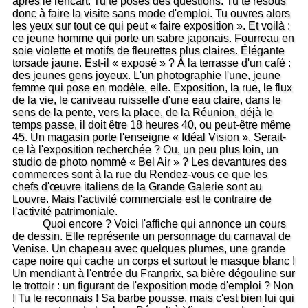
après le rencart. Tu te poses des questions. Tu te résous
donc à faire la visite sans mode d'emploi. Tu ouvres alors
les yeux sur tout ce qui peut « faire exposition ». Et voilà :
ce jeune homme qui porte un sabre japonais. Fourreau en
soie violette et motifs de fleurettes plus claires. Élégante
torsade jaune. Est-il « exposé » ? À la terrasse d'un café :
des jeunes gens joyeux. L'un photographie l'une, jeune
femme qui pose en modèle, elle. Exposition, la rue, le flux
de la vie, le caniveau ruisselle d'une eau claire, dans le
sens de la pente, vers la place, de la Réunion, déjà le
temps passe, il doit être 18 heures 40, ou peut-être même
45. Un magasin porte l'enseigne « Idéal Vision ». Serait-
ce là l'exposition recherchée ? Ou, un peu plus loin, un
studio de photo nommé « Bel Air » ? Les devantures des
commerces sont à la rue du Rendez-vous ce que les
chefs d'œuvre italiens de la Grande Galerie sont au
Louvre. Mais l'activité commerciale est le contraire de
l'activité patrimoniale.
Quoi encore ? Voici l'affiche qui annonce un cours
de dessin. Elle représente un personnage du carnaval de
Venise. Un chapeau avec quelques plumes, une grande
cape noire qui cache un corps et surtout le masque blanc !
Un mendiant à l'entrée du Franprix, sa bière dégouline sur
le trottoir : un figurant de l'exposition mode d'emploi ? Non
! Tu le reconnais ! Sa barbe pousse, mais c'est bien lui qui