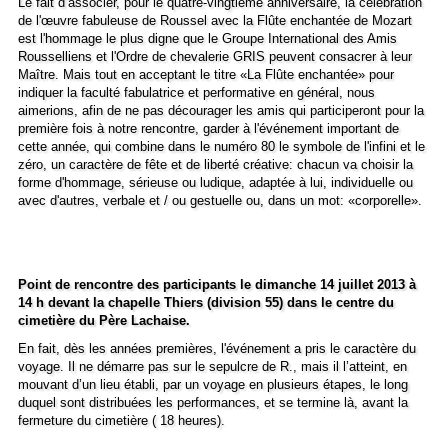
Le fait
d’associer, pour le quatre
-vingtième anniversaire,
la célébration
de l'œuvre fabuleus
e de Roussel avec la
Flûte enchantée
de Mozart
est l'hommage le plus digne que le Groupe International des Amis
Rousselliens et l'Ordre de chevalerie GRIS peuvent consacrer à leur
Maître. Mais tout en acceptant le titre «La Flûte enchantée» pour
indiquer la faculté fabulatrice et performative en général, nous
aimerions, afin de ne pas décourager les amis qui participeront pour la
première fois à notre rencontre, garder à l'événement important de
cette année, qui combine dans le numéro 80 le symbole de l'infini et le
zéro, un caractère de fête et de liberté créative: chacun va choisir la
forme d'hommage, sérieuse ou ludique, adaptée à lui, individuelle ou
avec d'autres, verbale et / ou gestuelle ou, dans un mot: «corporelle».
Point de rencontre des participants le dimanche 14 juillet 2013 à
14 h devant la chapelle Thiers (division 55) dans le centre du
cimetière
du Père Lachaise
.
En fait, dès les années premières, l'événement a pris le caractère du
voyage. Il ne démarre pas sur le sepulcre de R., mais
il l’
atteint, en
mouvant
d’un lie
u établi, par un voyage en plusieurs étapes, le long
duquel sont distribuées les performances, et se termine
là, avant la
fermeture du cimetière ( 18 heures).