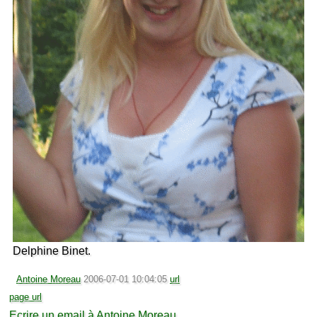
Delphine Binet.
Antoine Moreau
2006-07-01 10:04:05
url
page url
Ecrire un email à Antoine Moreau