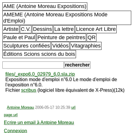
AME (Antoine Moreau Expositions)
AMEME (Antoine Moreau Expositions Mode
d'Emploi)
Artiste
C.V.
Dessins
La lettre
Licence Art Libre
Paule et Paul
Peinture de peintres
QR
Sculptures confiées
Vidéos
Vitagraphies
Éditions Scions scions du bois
files/_expo6.0_02979_6.0.sla.zip
Exposition mode d'emploi n°6.0 Le mode d'emploi de
l'exposition n°6.0.
Fichier
scribus
(logiciel libre équivalent de X-Press)(12k)
Antoine Moreau
2006-05-17 10:25:39
url
page url
Ecrire un email à Antoine Moreau
Connexion